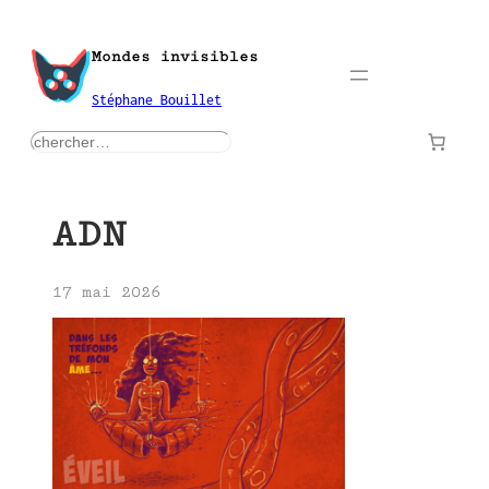
Aller
au
Mondes invisibles
contenu
Stéphane Bouillet
rechercher
ADN
17 mai 2026