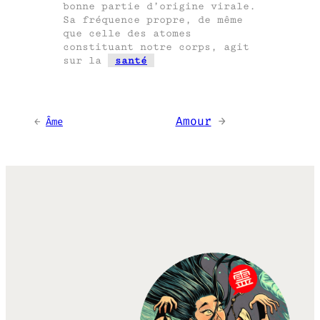
bonne partie d’origine virale.
Sa fréquence propre, de même
que celle des atomes
constituant notre corps, agit
sur la
santé
Amour
→
←
Âme