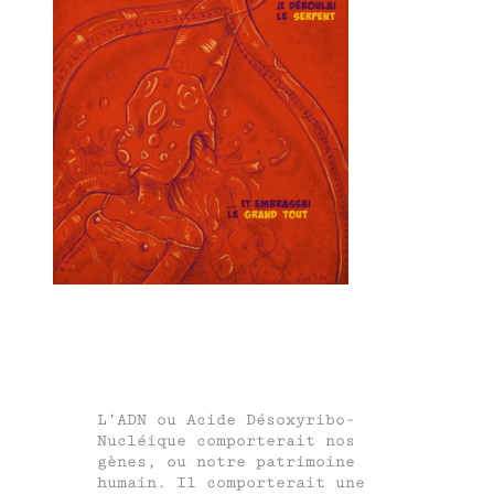
L’ADN ou Acide Désoxyribo-
Nucléique comporterait nos
gènes, ou notre patrimoine
humain. Il comporterait une