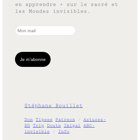
en apprendre + sur le sacré et
les Mondes invisibles.
Stéphane Bouillet
Don
Tipeee
Patreon
/
Astuces-
BD
Trip
Doute
Ikigai
ABC-
invisible
/
Info