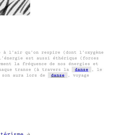
e à l’air qu’on respire (dont l’oxygène
l’énergie est aussi éthérique (forces
rment la fréquence de nos énergies et
haque transe (à travers la
danse
, le
, son aura lors de
danse
, voyage
otérisme
→