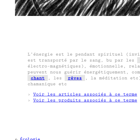
L’énergie est le pendant spirituel (invi
est transporté par le sang, bu par les
électro-magnétiques), émotionnelle, rela
peuvent nous guérir énergétiquement, co
chant
, les
rêves
, la méditation etc
chamanique etc
›
Voir les articles associés à ce terme
›
Voir les produits associés à ce terme
←
Écologie