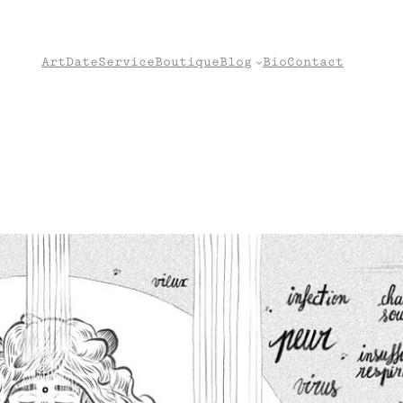
Art
Date
Service
Boutique
Blog
Bio
Contact