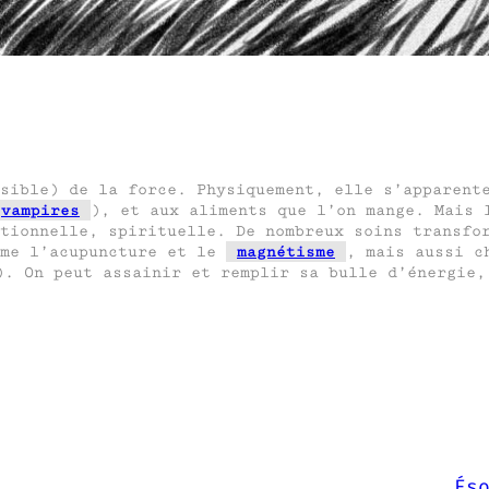
sible) de la force. Physiquement, elle s’apparent
vampires
), et aux aliments que l’on mange. Mais 
tionnelle, spirituelle. De nombreux soins transfo
mme l’acupuncture et le
magnétisme
, mais aussi c
). On peut assainir et remplir sa bulle d’énergie
És