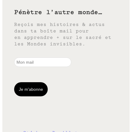
Pénètre l’autre monde…
Reçois mes histoires & actus
dans ta boîte mail pour
en apprendre + sur le sacré et
les Mondes invisibles.