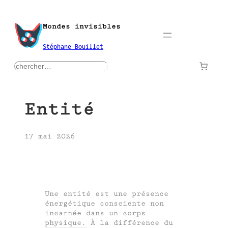
Aller
au
Mondes invisibles
contenu
Stéphane Bouillet
rechercher
Entité
17 mai 2026
Une entité est une présence
énergétique consciente non
incarnée dans un corps
physique. À la différence du