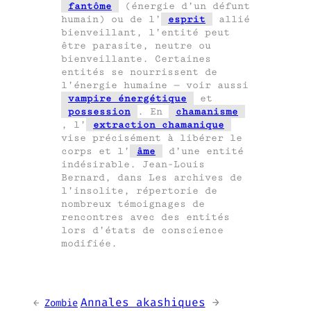
fantôme
(énergie d’un défunt
humain) ou de l’
esprit
allié
bienveillant, l’entité peut
être parasite, neutre ou
bienveillante. Certaines
entités se nourrissent de
l’énergie humaine — voir aussi
vampire énergétique
et
possession
. En
chamanisme
, l’
extraction chamanique
vise précisément à libérer le
corps et l’
âme
d’une entité
indésirable. Jean-Louis
Bernard, dans Les archives de
l’insolite, répertorie de
nombreux témoignages de
rencontres avec des entités
lors d’états de conscience
modifiée.
Annales akashiques
→
←
Zombie