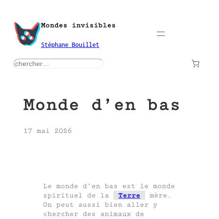
Aller
au
Mondes invisibles
contenu
Stéphane Bouillet
rechercher
Monde d’en bas
17 mai 2026
Le monde d’en bas est le monde
spirituel de la
Terre
mère.
On peut aussi bien aller y
chercher des animaux de