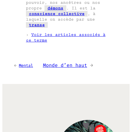
pouvoir, nos ancêtres ou nos
propre
démons
. Il est la
conscience collective
, à
laquelle on accède par une
transe
›
Voir les articles associés à
ce terme
Monde d’en haut
→
←
Mental