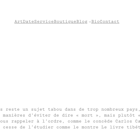
Art
Date
Service
Boutique
Blog
Bio
Contact
s reste un sujet tabou dans de trop nombreux pays
 manières d’éviter de dire « mort », mais plutôt 
ous rappeler à l’ordre, comme le concède Carlos C
 cesse de l’étudier comme le montre Le livre tibé