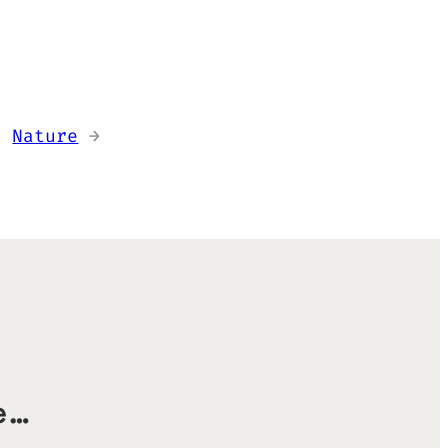
Nature
→
e…