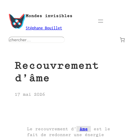
Aller
au
Mondes invisibles
contenu
Stéphane Bouillet
rechercher
Recouvrement
d’âme
17 mai 2026
Le recouvrement d’
âme
est le
fait de redonner une énergie