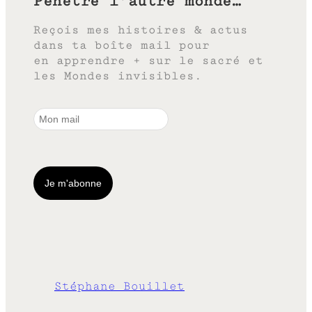
Pénètre l’autre monde…
Reçois mes histoires & actus
dans ta boîte mail pour
en apprendre + sur le sacré et
les Mondes invisibles.
Stéphane Bouillet