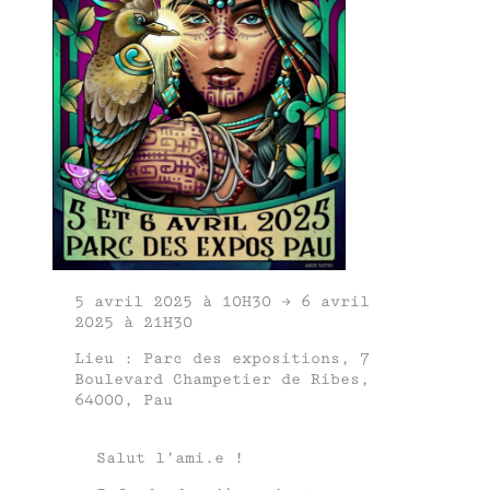
5 avril 2025 à 10H30 → 6 avril
2025 à 21H30
Lieu : Parc des expositions, 7
Boulevard Champetier de Ribes,
64000, Pau
Salut l’ami.e !