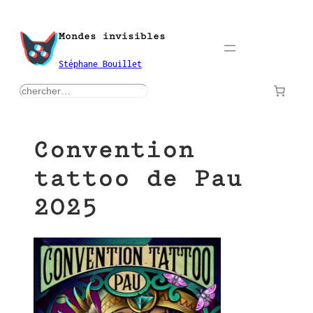
Aller
au
Mondes invisibles
contenu
Stéphane Bouillet
rechercher
Convention
tattoo de Pau
2025