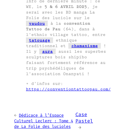
Info de dernière minute : ce
WE, le
5 & 6 AVRIL 2025
, je
serai avec les BD manga La
Folie des luciole sur le
vaudou
à la
convention
Tattoo de Pau
(64), dans à
l’ethnic village tattoo, entre
tatouage
ethnique
traditionnel et
chamanisme
!
Il y
aura
aussi les superbes
sculptures bois shipibo
faisant fortement référence au
trip psychédéliques de
l’association Onanyati !
+ d’infos sur:
https://conventiontattoopau.com/
Case
←
Dédicace à l’Espace
Pastel
Culturel Leclerc : Tome 4
de La Folie des lucioles
→