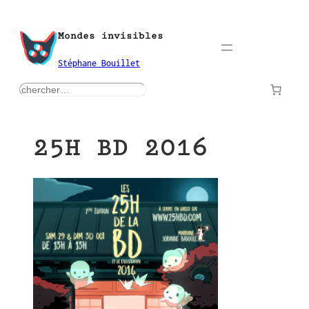
Aller
au
Mondes invisibles
contenu
Stéphane Bouillet
rechercher
25H BD 2016