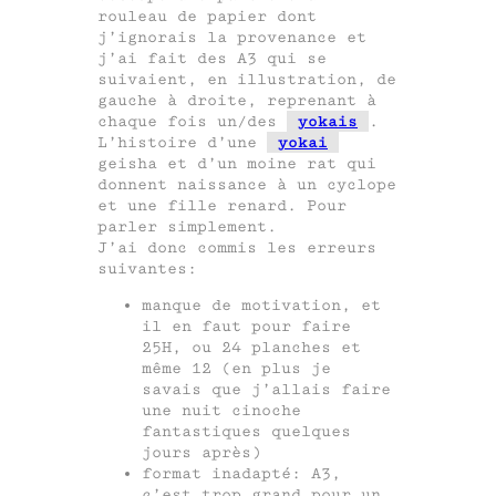
rouleau de papier dont
j’ignorais la provenance et
j’ai fait des A3 qui se
suivaient, en illustration, de
gauche à droite, reprenant à
chaque fois un/des
yokais
.
L’histoire d’une
yokai
geisha et d’un moine rat qui
donnent naissance à un cyclope
et une fille renard. Pour
parler simplement.
J’ai donc commis les erreurs
suivantes:
manque de motivation, et
il en faut pour faire
25H, ou 24 planches et
même 12 (en plus je
savais que j’allais faire
une nuit cinoche
fantastiques quelques
jours après)
format inadapté: A3,
c’est trop grand pour un