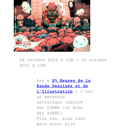
29 octobre 2016 à 13H → 30 octobre
2016 à 13H
Les
«
25 Heures de la
Bande Dessinée et de
l’Illustration
» c’est
un marathon
artistique inspiré
des 23HBD (et donc
des 24HBD).
Plus zen, plus lent
mais aussi plus