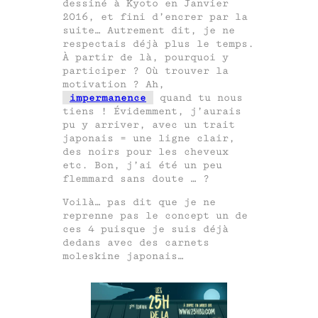
dessiné à Kyoto en Janvier
2016, et fini d’encrer par la
suite… Autrement dit, je ne
respectais déjà plus le temps.
À partir de là, pourquoi y
participer ? Où trouver la
motivation ? Ah,
impermanence
quand tu nous
tiens ! Évidemment, j’aurais
pu y arriver, avec un trait
japonais = une ligne clair,
des noirs pour les cheveux
etc. Bon, j’ai été un peu
flemmard sans doute … ?
Voilà… pas dit que je ne
reprenne pas le concept un de
ces 4 puisque je suis déjà
dedans avec des carnets
moleskine japonais…