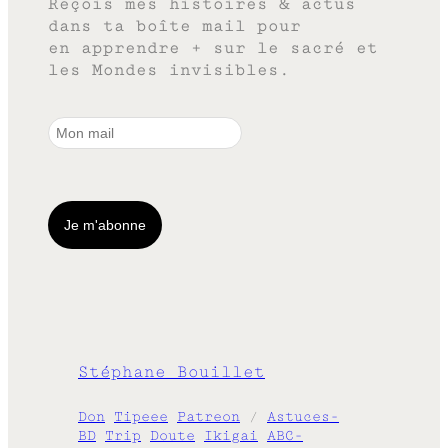
Reçois mes histoires & actus
dans ta boîte mail pour
en apprendre + sur le sacré et
les Mondes invisibles.
Stéphane Bouillet
Don
Tipeee
Patreon
/
Astuces-
BD
Trip
Doute
Ikigai
ABC-