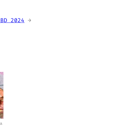
 BD 2024
→
a