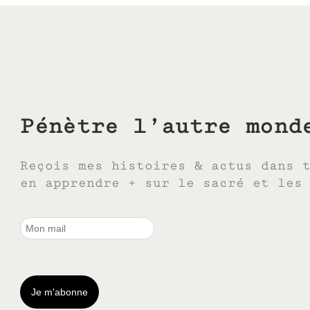
Pénètre l’autre mond
Reçois mes histoires & actus dans 
en apprendre + sur le sacré et les