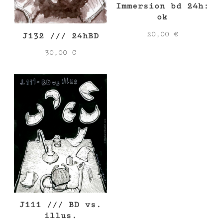
Immersion bd 24h:
ok
20,00
€
J132 /// 24hBD
30,00
€
J111 /// BD vs.
illus.