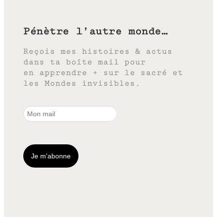
Pénètre l’autre monde…
Reçois mes histoires & actus
dans ta boîte mail pour
en apprendre + sur le sacré et
les Mondes invisibles.