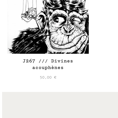
J267 /// Divines
acouphènes
50,00
€