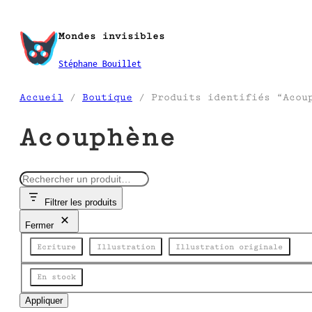
Aller
au
Mondes invisibles
contenu
Stéphane Bouillet
Accueil
/
Boutique
/ Produits identifiés “Acou
Acouphène
R
e
Filtrer les produits
c
h
Fermer
e
Catégorie
r
Ecriture
Illustration
Illustration originale
c
h
État
En stock
e
Appliquer