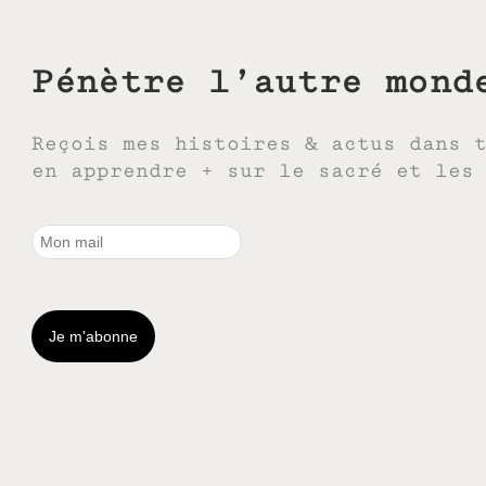
Pénètre l’autre mond
Reçois mes histoires & actus dans 
en apprendre + sur le sacré et les