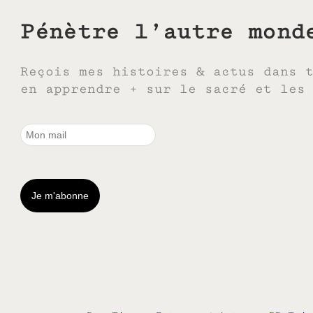
Pénètre l’autre mond
Reçois mes histoires & actus dans 
en apprendre + sur le sacré et les