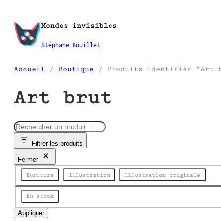
Aller
au
Mondes invisibles
contenu
Stéphane Bouillet
Accueil
/
Boutique
/ Produits identifiés “Art 
Art brut
R
e
Filtrer les produits
c
h
Fermer
e
Catégorie
r
Ecriture
Illustration
Illustration originale
c
h
Disponibilité
En stock
e
Appliquer