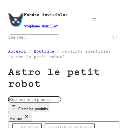
Aller
au
Mondes invisibles
contenu
Stéphane Bouillet
rechercher
Accueil
/
Boutique
/ Produits identifiés
“Astro le petit robot”
Astro le petit
robot
R
e
Filtrer les produits
c
h
Fermer
e
Catégorie
r
Illustration
Illustration originale