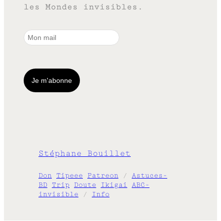
les Mondes invisibles.
Stéphane Bouillet
Don
Tipeee
Patreon
/
Astuces-
BD
Trip
Doute
Ikigai
ABC-
invisible
/
Info