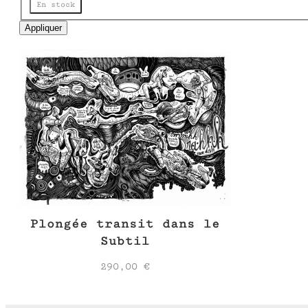
Disponibilité
En stock
e
Appliquer
Plongée transit dans le
Subtil
290,00
€