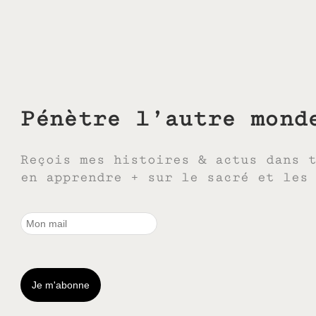
Pénètre l’autre mond
Reçois mes histoires & actus dans 
en apprendre + sur le sacré et les