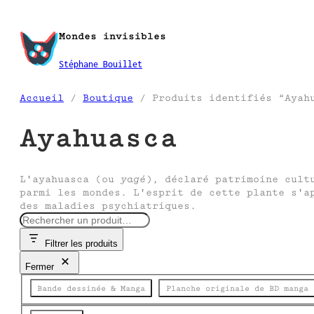
Aller
au
Mondes invisibles
contenu
Stéphane Bouillet
Accueil
/
Boutique
/ Produits identifiés “Ayah
Ayahuasca
L'ayahuasca (ou
yagé
), déclaré patrimoine cult
parmi les mondes. L'esprit de cette plante s'a
des maladies psychiatriques.
R
e
Filtrer les produits
c
h
Fermer
e
Catégorie
r
Bande dessinée & Manga
Planche originale de BD manga
c
h