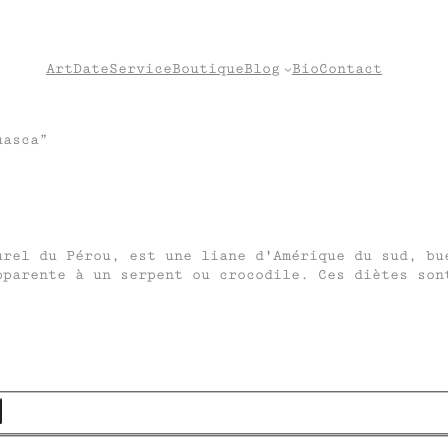
Art
Date
Service
Boutique
Blog
Bio
Contact
uasca”
urel du Pérou, est une liane d'Amérique du sud, bu
pparente à un serpent ou crocodile. Ces diètes son