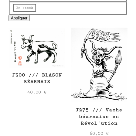
e
État
En stock
Appliquer
J300 /// BLASON
BÉARNAIS
40,00
€
J275 /// Vache
béarnaise en
Révol’ution
60,00
€