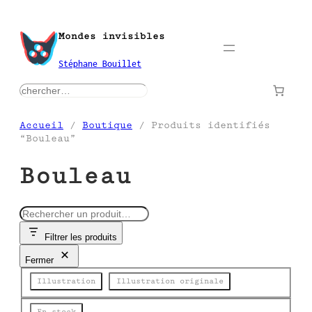
Aller
au
Mondes invisibles
contenu
Stéphane Bouillet
rechercher
Accueil
/
Boutique
/ Produits identifiés
“Bouleau”
Bouleau
R
e
Filtrer les produits
c
h
Fermer
e
Catégorie
r
Illustration
Illustration originale
c
h
Disponibilité
En stock