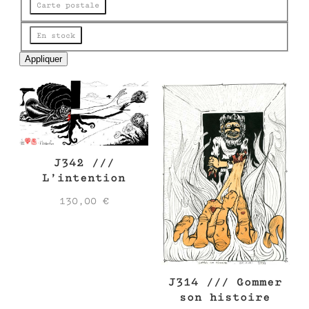
e
Carte postale
État
En stock
Appliquer
J342 ///
L’intention
130,00
€
J314 /// Gommer
son histoire