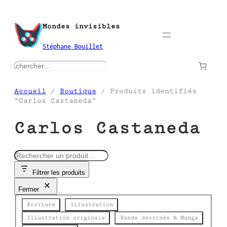
Aller
au
Mondes invisibles
contenu
Stéphane Bouillet
rechercher
Accueil
/
Boutique
/ Produits identifiés
“Carlos Castaneda”
Carlos Castaneda
R
e
Filtrer les produits
c
h
Fermer
e
Catégorie
r
Ecriture
Illustration
c
Illustration originale
Bande dessinée & Manga
h