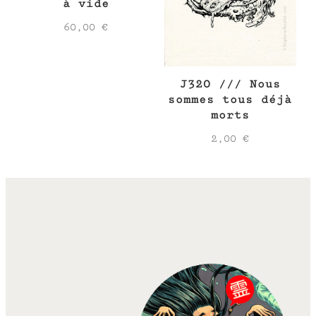
à vide
60,00
€
J320 /// Nous
sommes tous déjà
morts
2,00
€