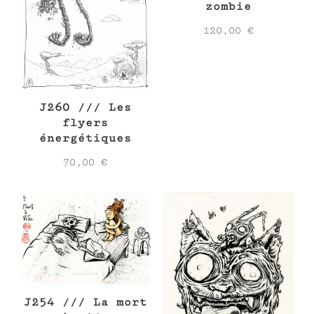
zombie
120,00
€
J260 /// Les
flyers
énergétiques
70,00
€
J254 /// La mort