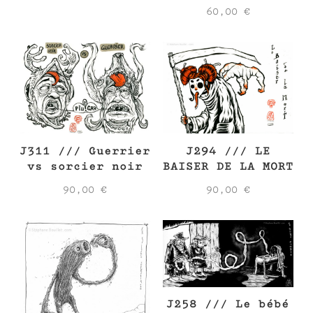
60,00
€
J294 /// LE
J311 /// Guerrier
BAISER DE LA MORT
vs sorcier noir
90,00
€
90,00
€
J258 /// Le bébé