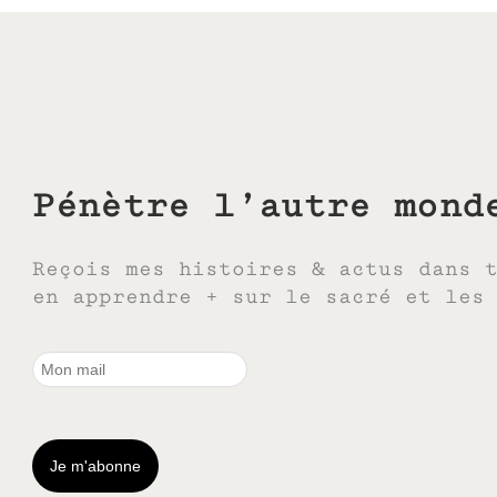
Pénètre l’autre mond
Reçois mes histoires & actus dans 
en apprendre + sur le sacré et les