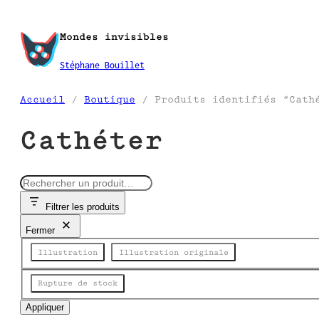
Aller
au
Mondes invisibles
contenu
Stéphane Bouillet
Accueil
/
Boutique
/ Produits identifiés “Cath
Cathéter
R
e
Filtrer les produits
c
h
Fermer
e
Catégorie
r
Illustration
Illustration originale
c
h
Disponibilité
Rupture de stock
e
Appliquer