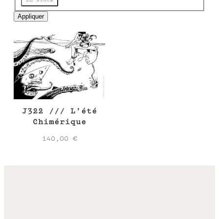
e
Appliquer
J322 /// L’été
Chimérique
140,00
€