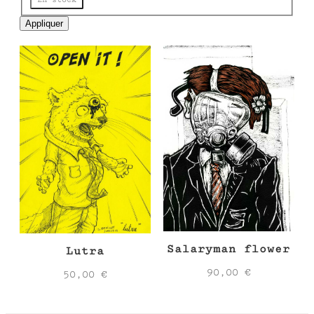
e
Appliquer
Salaryman flower
Lutra
90,00
€
50,00
€