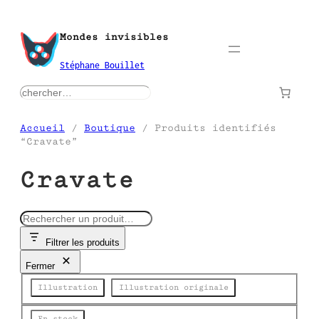
Aller
au
Mondes invisibles
contenu
Stéphane Bouillet
rechercher
Accueil
/
Boutique
/ Produits identifiés
“Cravate”
Cravate
R
e
Filtrer les produits
c
h
Fermer
e
Catégorie
r
Illustration
Illustration originale
c
h
Disponibilité
En stock