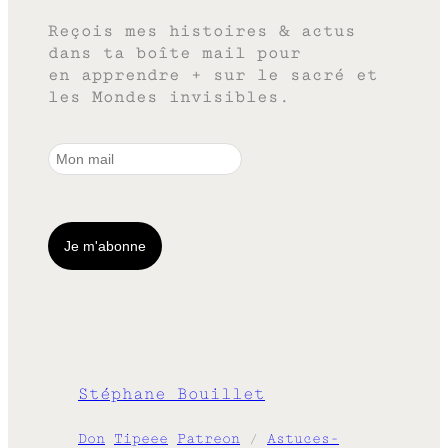
Reçois mes histoires & actus
dans ta boîte mail pour
en apprendre + sur le sacré et
les Mondes invisibles.
Stéphane Bouillet
Don
Tipeee
Patreon
/
Astuces-