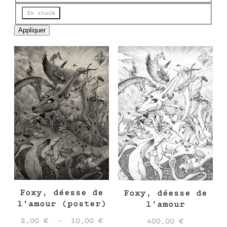
e
État
En stock
Appliquer
Foxy, déesse de
Foxy, déesse de
l’amour (poster)
l’amour
Plage
2,00
€
–
10,00
€
400,00
€