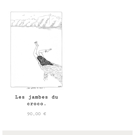
de
prix :
2,00 €
à
10,00 €
Les jambes du
croco.
90,00
€