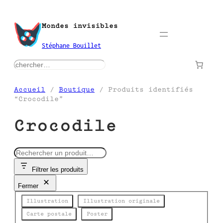
Aller
au
Mondes invisibles
contenu
Stéphane Bouillet
rechercher
Accueil
/
Boutique
/ Produits identifiés
“Crocodile”
Crocodile
R
e
Filtrer les produits
c
h
Fermer
e
Catégorie
r
Illustration
Illustration originale
c
Carte postale
Poster
h