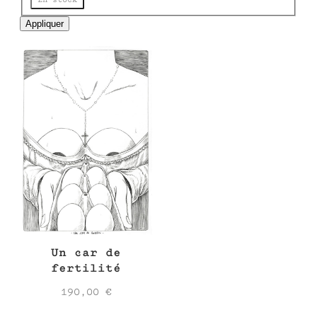
e
Appliquer
Un car de
fertilité
190,00
€