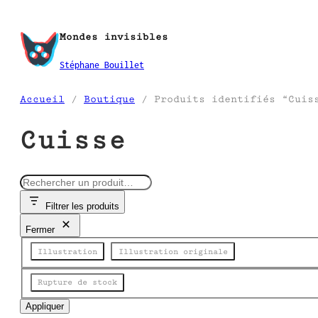
Aller
au
Mondes invisibles
contenu
Stéphane Bouillet
Accueil
/
Boutique
/ Produits identifiés “Cuis
Cuisse
R
e
Filtrer les produits
c
h
Fermer
e
Catégorie
r
Illustration
Illustration originale
c
h
État
Rupture de stock
e
Appliquer