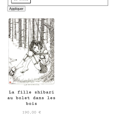
e
Appliquer
La fille shibari
au bolet dans les
bois
190,00
€