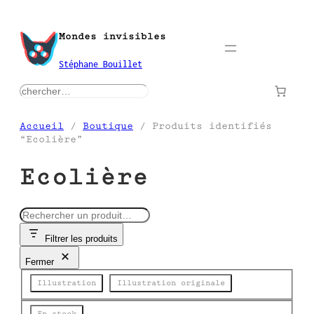
Aller
au
Mondes invisibles
contenu
Stéphane Bouillet
rechercher
Accueil
/
Boutique
/ Produits identifiés
“Ecolière”
Ecolière
R
e
Filtrer les produits
c
h
Fermer
e
Catégorie
r
Illustration
Illustration originale
c
h
État
En stock