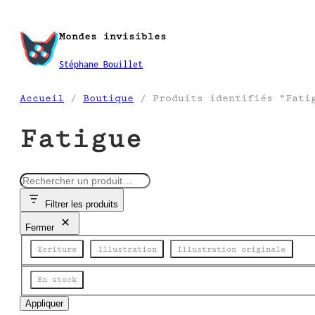
Aller
au
Mondes invisibles
contenu
Stéphane Bouillet
Accueil
/
Boutique
/ Produits identifiés “Fati
Fatigue
R
e
Filtrer les produits
c
h
Fermer
e
Catégorie
r
Ecriture
Illustration
Illustration originale
c
h
État
En stock
e
Appliquer