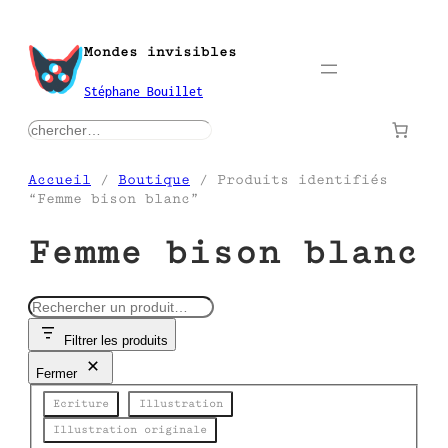
Aller
au
Mondes invisibles
contenu
Stéphane Bouillet
rechercher
Accueil
/
Boutique
/ Produits identifiés
“Femme bison blanc”
Femme bison blanc
R
e
Filtrer les produits
c
h
Fermer
e
Catégorie
r
Ecriture
Illustration
c
Illustration originale
h