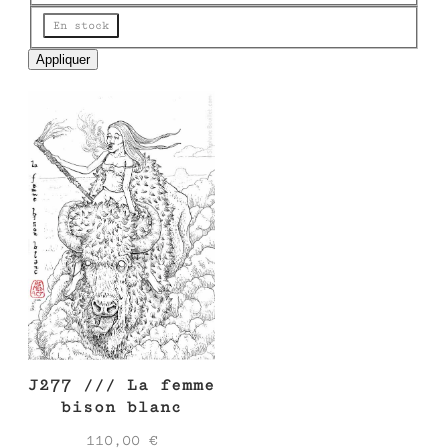
e
État
En stock
Appliquer
J277 /// La femme
bison blanc
110,00
€