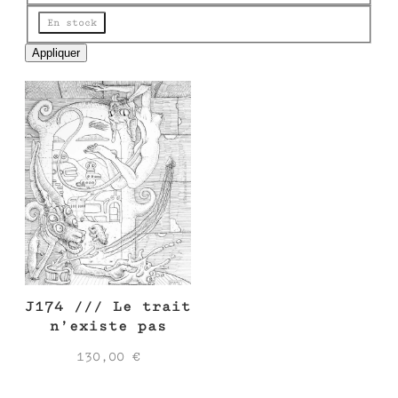
e
Disponibilité
En stock
Appliquer
J174 /// Le trait
n’existe pas
130,00
€