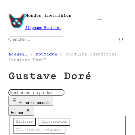
Aller
au
Mondes invisibles
contenu
Stéphane Bouillet
rechercher
Accueil
/
Boutique
/ Produits identifiés
“Gustave Doré”
Gustave Doré
R
e
Filtrer les produits
c
h
Fermer
e
Catégorie
r
Ecriture
Illustration
c
Illustration originale
h