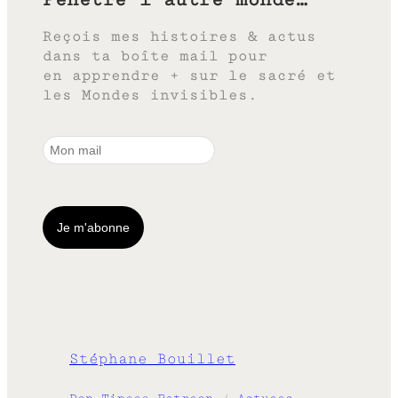
Reçois mes histoires & actus
dans ta boîte mail pour
en apprendre + sur le sacré et
les Mondes invisibles.
Stéphane Bouillet