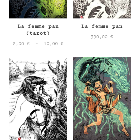
La femme pan
La femme pan
(tarot)
390,00
€
Plage
2,00
€
–
10,00
€
de
prix :
2,00 €
à
10,00 €