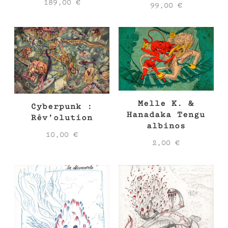
189,00
€
99,00
€
Melle K. &
Cyberpunk :
Hanadaka Tengu
Rêv’olution
albinos
10,00
€
2,00
€