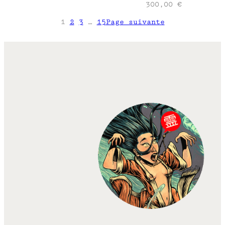
300,00
€
1
2
3
…
15
Page suivante