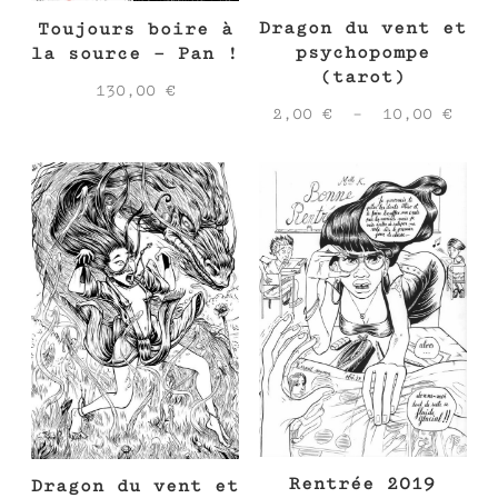
Dragon du vent et
Toujours boire à
psychopompe
la source – Pan !
(tarot)
130,00
€
Plag
2,00
€
–
10,00
€
de
prix
2,00
à
10,0
Rentrée 2019
Dragon du vent et