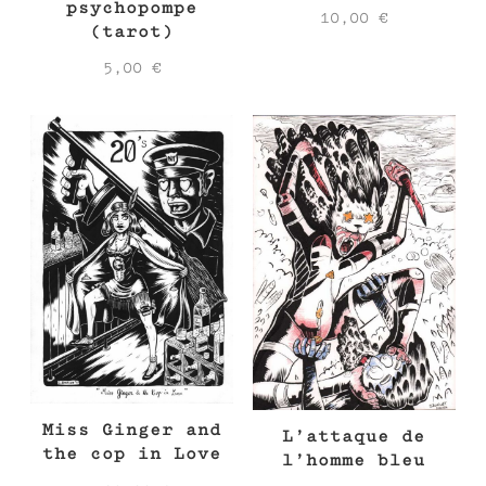
psychopompe
10,00
€
(tarot)
5,00
€
Miss Ginger and
L’attaque de
the cop in Love
l’homme bleu