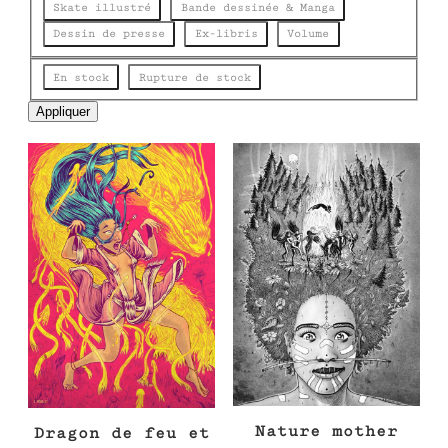
e
Skate illustré
Bande dessinée & Manga
Dessin de presse
Ex-libris
Volume
Disponibilité
En stock
Rupture de stock
Appliquer
Nature mother
Dragon de feu et