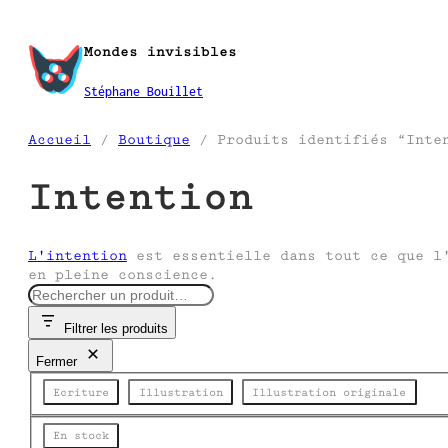
Aller
au
Mondes invisibles
contenu
Stéphane Bouillet
Accueil
/
Boutique
/ Produits identifiés “Inte
Intention
L'intention
est essentielle dans tout ce que l'
en pleine conscience.
R
e
Filtrer les produits
c
h
Fermer
e
Catégorie
r
Ecriture
Illustration
Illustration originale
c
h
Disponibilité
En stock
e