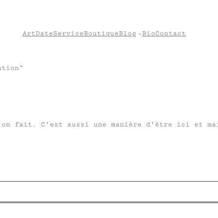
Art
Date
Service
Boutique
Blog
Bio
Contact
ntion”
on fait. C'est aussi une manière d'être ici et ma