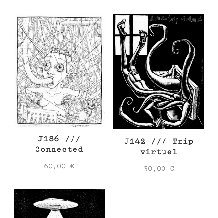
J186 ///
J142 /// Trip
Connected
virtuel
60,00
€
30,00
€