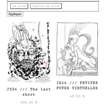
e
État
En stock
Rupture de stock
Appliquer
J214 /// PETITES
PUTES VIRTUELLES
J334 /// The last
shoot
49,00
€
400,00
€