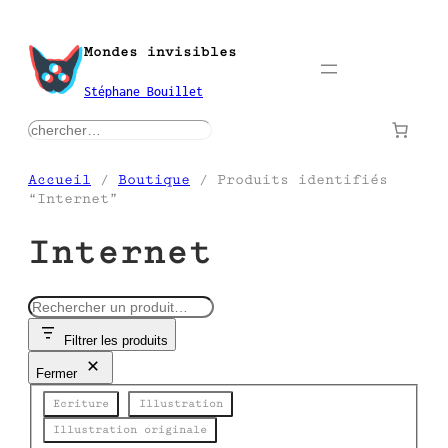
Aller
au
Mondes invisibles
contenu
Stéphane Bouillet
rechercher
Accueil
/
Boutique
/ Produits identifiés
“Internet”
Internet
R
e
Filtrer les produits
c
h
Fermer
e
Catégorie
r
Ecriture
Illustration
c
Illustration originale
h