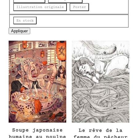
c
Illustration originale
Poster
h
e
Disponibilité
En stock
Appliquer
Soupe japonaise
Le rêve de la
humaine au poulpe
femme du pêcheur