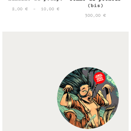
(bis)
Plage
2,00
€
–
10,00
€
de
300,00
€
prix :
2,00 €
à
10,00 €