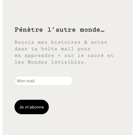
Pénètre l’autre monde…
Reçois mes histoires & actus
dans ta boîte mail pour
en apprendre + sur le sacré et
les Mondes invisibles.