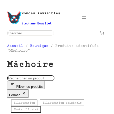
Aller
au
Mondes invisibles
contenu
Stéphane Bouillet
rechercher
Accueil
/
Boutique
/ Produits identifiés
“Mâchoire”
Mâchoire
R
e
Filtrer les produits
c
h
Fermer
e
Catégorie
r
Illustration
Illustration originale
c
Skate illustré
h