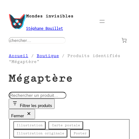
Aller
au
Mondes invisibles
contenu
Stéphane Bouillet
rechercher
Accueil
/
Boutique
/ Produits identifiés
“Mégaptère”
Mégaptère
R
e
Filtrer les produits
c
h
Fermer
e
Catégorie
r
Illustration
Carte postale
c
Illustration originale
Poster
h