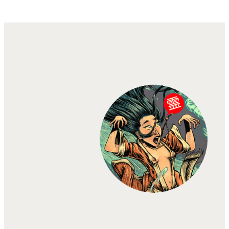
de
prix :
2,00 €
à
10,00 €