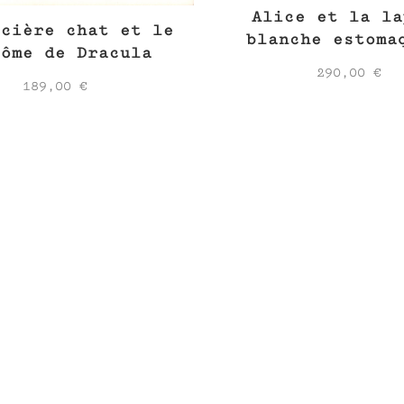
Alice et la la
rcière chat et le
blanche estoma
tôme de Dracula
290,00
€
189,00
€