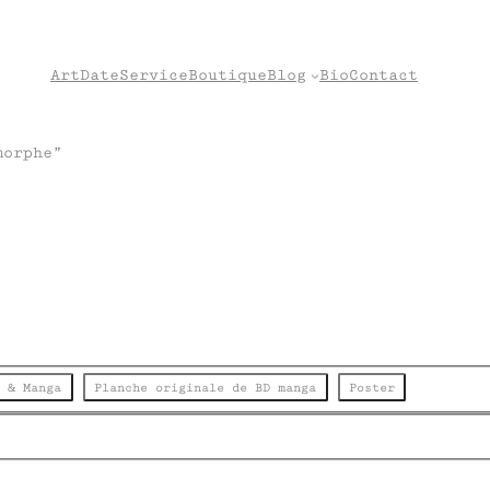
Art
Date
Service
Boutique
Blog
Bio
Contact
morphe”
e & Manga
Planche originale de BD manga
Poster