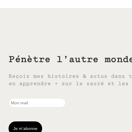
Pénètre l’autre mond
Reçois mes histoires & actus dans 
en apprendre + sur le sacré et les