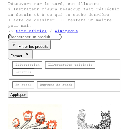
Découvert sur le tard, cet illustre
illustrateur m’aura beaucoup fait réfléchir
au dessin et à ce qui se cache derrière
l’acte de dessiner. Il restera un maître
pour moi.
››
Site oficiel
/
Wikipedia
R
e
Filtrer les produits
c
h
Fermer
e
Catégorie
r
Illustration
Illustration originale
c
Ecriture
h
e
État
En stock
Rupture de stock
Appliquer