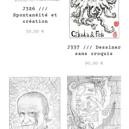
J326 ///
Spontanéité et
création
50,00
€
J337 /// Dessiner
sans croquis
90,00
€