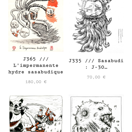
J365 ///
J335 /// Sasabudi
L’impermanente
: J-30…
hydre sasabudique
70,00
€
180,00
€