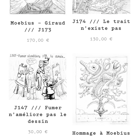
J174 /// Le trait
Moebius – Giraud
n’existe pas
/// J173
130,00
€
170,00
€
J147 /// Fumer
n’améliore pas le
dessin
30,00
€
Hommage à Moebius