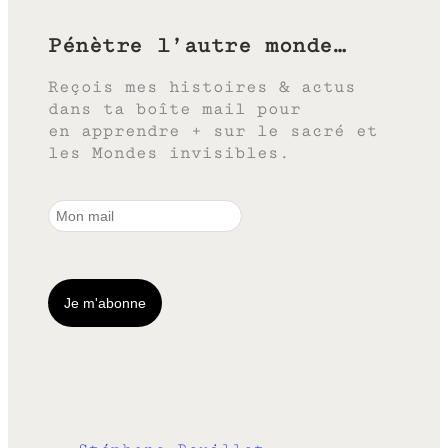
Pénètre l’autre monde…
Reçois mes histoires & actus
dans ta boîte mail pour
en apprendre + sur le sacré et
les Mondes invisibles.