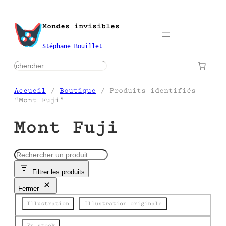
Aller
au
Mondes invisibles
contenu
Stéphane Bouillet
rechercher
Accueil
/
Boutique
/ Produits identifiés
“Mont Fuji”
Mont Fuji
R
e
Filtrer les produits
c
h
Fermer
e
Catégorie
r
Illustration
Illustration originale
c
h
État
En stock