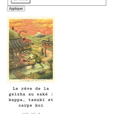
e
Appliquer
Le rêve de la
geisha au saké :
kappa, tanuki et
carpe koi