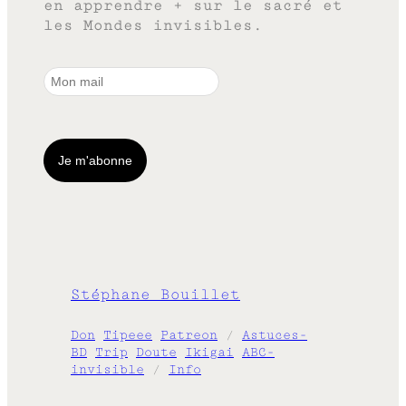
en apprendre + sur le sacré et
les Mondes invisibles.
Stéphane Bouillet
Don
Tipeee
Patreon
/
Astuces-
BD
Trip
Doute
Ikigai
ABC-
invisible
/
Info