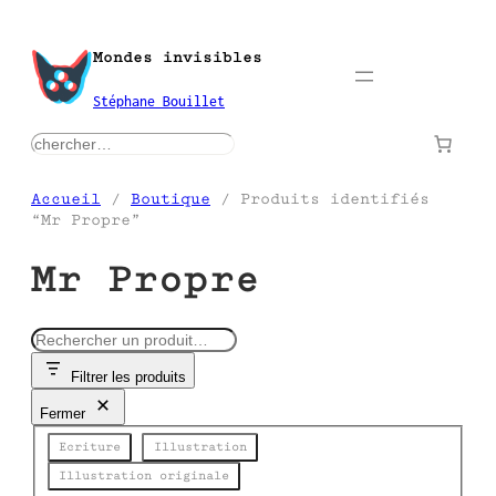
Aller
au
Mondes invisibles
contenu
Stéphane Bouillet
rechercher
Accueil
/
Boutique
/ Produits identifiés
“Mr Propre”
Mr Propre
R
e
Filtrer les produits
c
h
Fermer
e
Catégorie
r
Ecriture
Illustration
c
Illustration originale
h