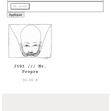
e
Disponibilité
En stock
Appliquer
J191 /// Mr.
Propre
30,00
€