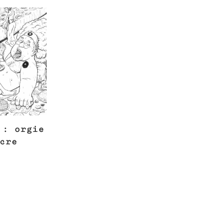
 : orgie
cre