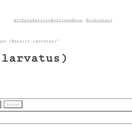
Art
Date
Service
Boutique
Blog
Bio
Contact
ue (Nasalis larvatus)”
 larvatus)
Poster