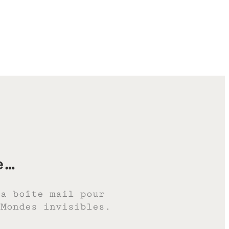
e…
ta boîte mail pour
 Mondes invisibles.