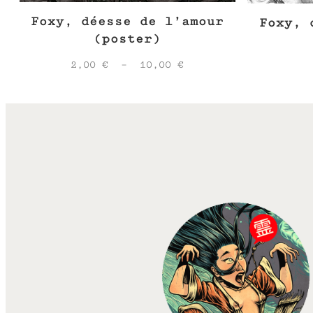
Foxy, déesse de l’amour
Foxy, 
(poster)
Plage
2,00
€
–
10,00
€
de
prix :
2,00 €
à
10,00 €