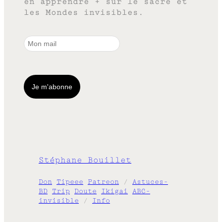
en apprendre + sur le sacré et
les Mondes invisibles.
Stéphane Bouillet
Don
Tipeee
Patreon
/
Astuces-
BD
Trip
Doute
Ikigai
ABC-
invisible
/
Info