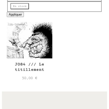
e
Disponibilité
En stock
Appliquer
J084 /// Le
titillement
30,00
€