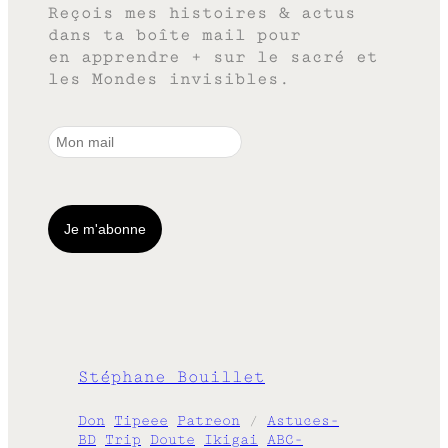
Reçois mes histoires & actus
dans ta boîte mail pour
en apprendre + sur le sacré et
les Mondes invisibles.
Stéphane Bouillet
Don
Tipeee
Patreon
/
Astuces-
BD
Trip
Doute
Ikigai
ABC-