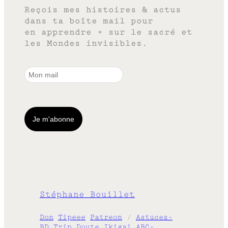
Reçois mes histoires & actus
dans ta boîte mail pour
en apprendre + sur le sacré et
les Mondes invisibles.
Stéphane Bouillet
Don
Tipeee
Patreon
/
Astuces-
BD
Trip
Doute
Ikigai
ABC-