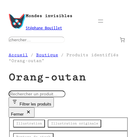
Aller
au
Mondes invisibles
contenu
Stéphane Bouillet
rechercher
Accueil
/
Boutique
/ Produits identifiés
“Orang-outan”
Orang-outan
R
e
Filtrer les produits
c
h
Fermer
e
Catégorie
r
Illustration
Illustration originale
c
h
État
Rupture de stock