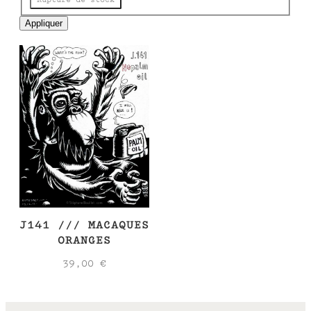
e
Appliquer
J141 /// MACAQUES
ORANGES
39,00
€