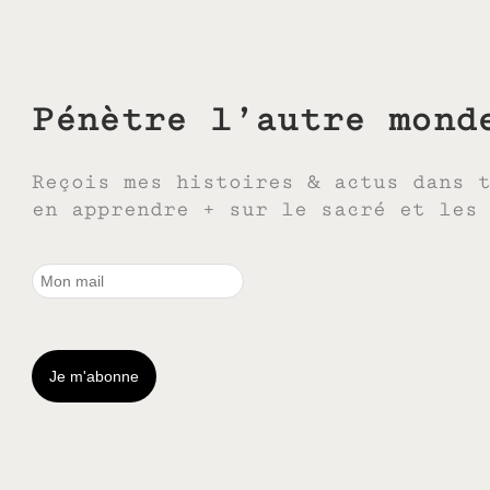
Pénètre l’autre mond
Reçois mes histoires & actus dans 
en apprendre + sur le sacré et les