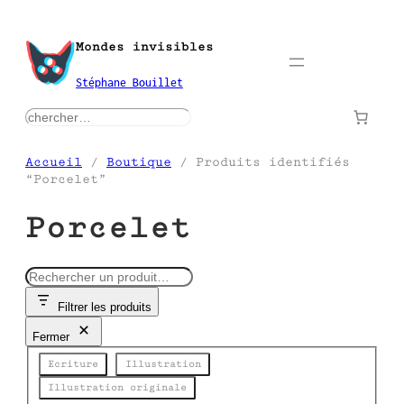
Aller
au
Mondes invisibles
contenu
Stéphane Bouillet
rechercher
Accueil
/
Boutique
/ Produits identifiés
“Porcelet”
Porcelet
R
e
Filtrer les produits
c
h
Fermer
e
Catégorie
r
Ecriture
Illustration
c
Illustration originale
h