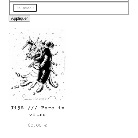
e
État
En stock
Appliquer
J152 /// Porc in
vitro
60,00
€