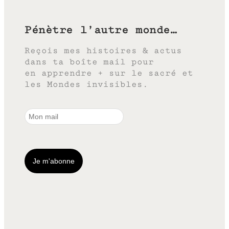
Pénètre l’autre monde…
Reçois mes histoires & actus
dans ta boîte mail pour
en apprendre + sur le sacré et
les Mondes invisibles.