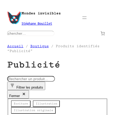
Aller
au
Mondes invisibles
contenu
Stéphane Bouillet
rechercher
Accueil
/
Boutique
/ Produits identifiés
“Publicité”
Publicité
R
e
Filtrer les produits
c
h
Fermer
e
Catégorie
r
Ecriture
Illustration
c
Illustration originale
h