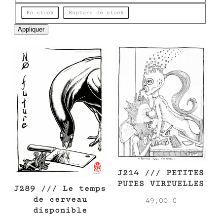
e
État
En stock
Rupture de stock
Appliquer
J214 /// PETITES
PUTES VIRTUELLES
J289 /// Le temps
de cerveau
49,00
€
disponible