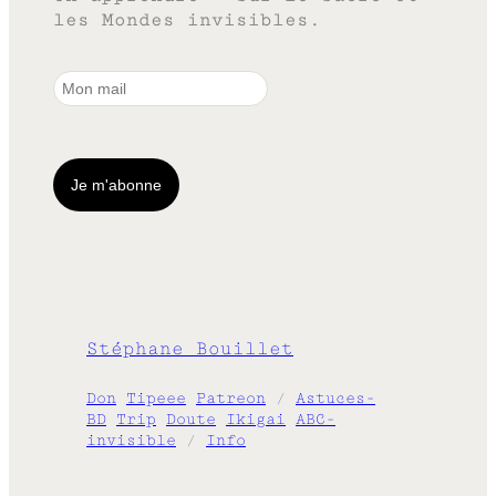
les Mondes invisibles.
Stéphane Bouillet
Don
Tipeee
Patreon
/
Astuces-
BD
Trip
Doute
Ikigai
ABC-
invisible
/
Info