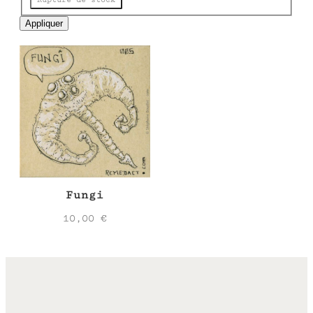
e
Appliquer
Fungi
10,00
€