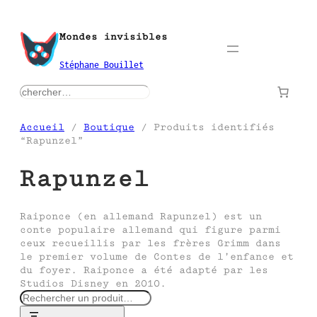
Aller
au
Mondes invisibles
contenu
Stéphane Bouillet
rechercher
Accueil
/
Boutique
/ Produits identifiés
“Rapunzel”
Rapunzel
Raiponce (en allemand Rapunzel) est un
conte populaire allemand qui figure parmi
ceux recueillis par les frères Grimm dans
le premier volume de Contes de l’enfance et
du foyer. Raiponce a été adapté par les
Studios Disney en 2010.
R
e