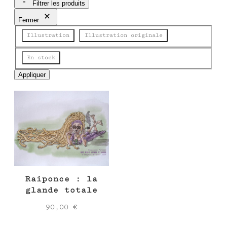
Filtrer les produits
c
h
Fermer
e
Catégorie
r
Illustration
Illustration originale
c
h
État
En stock
e
Appliquer
Raiponce : la
glande totale
90,00
€