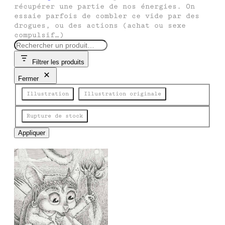
récupérer une partie de nos énergies. On
essaie parfois de combler ce vide par des
drogues, ou des actions (achat ou sexe
compulsif…)
R
e
Filtrer les produits
c
h
Fermer
e
Catégorie
r
Illustration
Illustration originale
c
h
Disponibilité
Rupture de stock
e
Appliquer