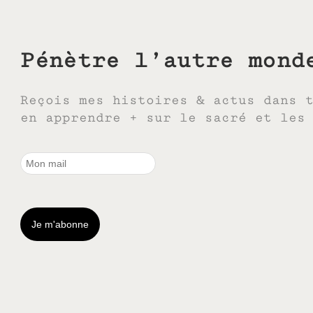
Pénètre l’autre mond
Reçois mes histoires & actus dans 
en apprendre + sur le sacré et les