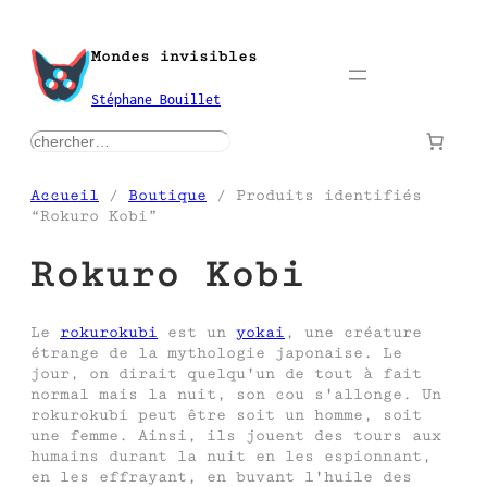
Aller
au
Mondes invisibles
contenu
Stéphane Bouillet
rechercher
Accueil
/
Boutique
/ Produits identifiés
“Rokuro Kobi”
Rokuro Kobi
Le
rokurokubi
est un
yokai
, une créature
étrange de la mythologie japonaise. Le
jour, on dirait quelqu'un de tout à fait
normal mais la nuit, son cou s'allonge. Un
rokurokubi peut être soit un homme, soit
une femme. Ainsi, ils jouent des tours aux
humains durant la nuit en les espionnant,
en les effrayant, en buvant l'huile des