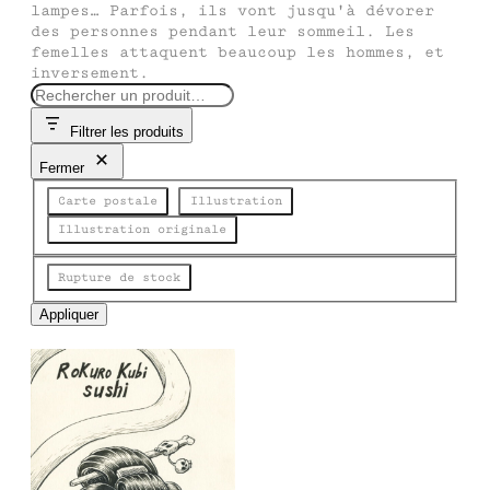
lampes… Parfois, ils vont jusqu'à dévorer
des personnes pendant leur sommeil. Les
femelles attaquent beaucoup les hommes, et
inversement.
R
e
Filtrer les produits
c
h
Fermer
e
Catégorie
r
Carte postale
Illustration
c
Illustration originale
h
e
État
Rupture de stock
Appliquer